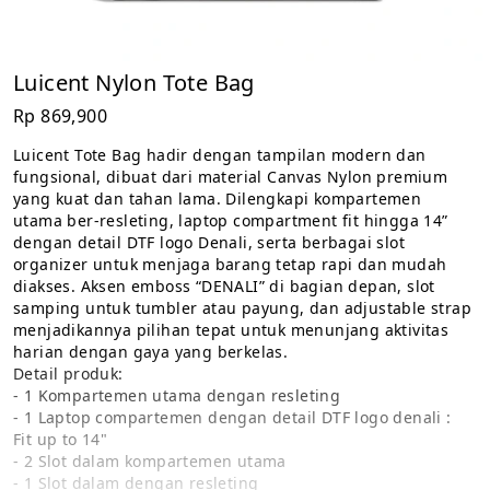
Luicent Nylon Tote Bag
Rp 869,900
Luicent Tote Bag hadir dengan tampilan modern dan 
fungsional, dibuat dari material Canvas Nylon premium 
yang kuat dan tahan lama. Dilengkapi kompartemen 
utama ber-resleting, laptop compartment fit hingga 14” 
dengan detail DTF logo Denali, serta berbagai slot 
organizer untuk menjaga barang tetap rapi dan mudah 
diakses. Aksen emboss “DENALI” di bagian depan, slot 
samping untuk tumbler atau payung, dan adjustable strap 
menjadikannya pilihan tepat untuk menunjang aktivitas 
harian dengan gaya yang berkelas.
Detail produk:
- 1 Kompartemen utama dengan resleting
- 1 Laptop compartemen dengan detail DTF logo denali : 
Fit up to 14"
- 2 Slot dalam kompartemen utama
- 1 Slot dalam dengan resleting