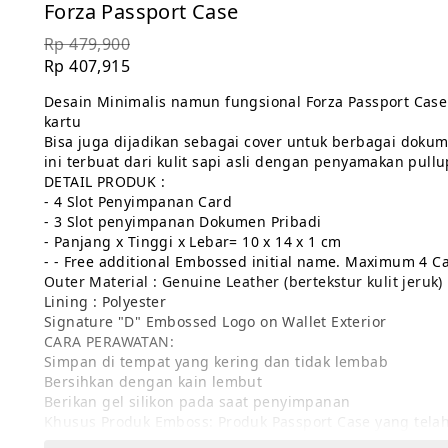
Forza Passport Case
Rp 479,900
Rp 407,915
Desain Minimalis namun fungsional Forza Passport Ca
kartu
Bisa juga dijadikan sebagai cover untuk berbagai dokum
ini terbuat dari kulit sapi asli dengan penyamakan pull
DETAIL PRODUK :
- 4 Slot Penyimpanan Card
- 3 Slot penyimpanan Dokumen Pribadi
- Panjang x Tinggi x Lebar= 10 x 14 x 1 cm
- - Free additional Embossed initial name. Maximum 4 Ca
Outer Material : Genuine Leather (bertekstur kulit jeruk)
Lining : Polyester
Signature "D" Embossed Logo on Wallet Exterior
CARA PERAWATAN:
Simpan di tempat yang kering dan tidak lembab
Bersihkan dengan kain lembut 
Berikan gel silikon pada saat penyimpanan
Khusus Produk Emboss: Produk Passport Case yang telah