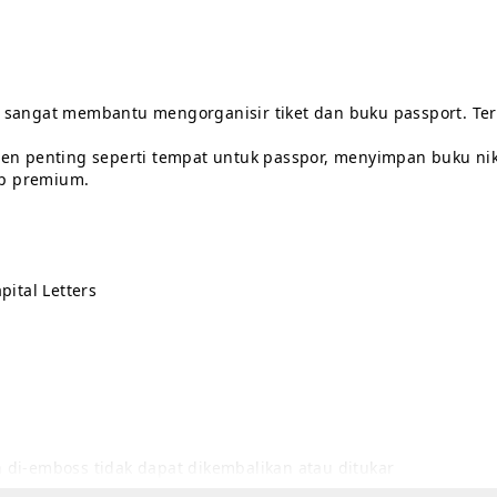
se sangat membantu mengorganisir tiket dan buku passport. 
en penting seperti tempat untuk passpor, menyimpan buku nika
up premium.
pital Letters
 di-emboss tidak dapat dikembalikan atau ditukar